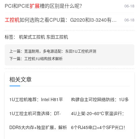
决方案
PCI和PCIE
扩展
槽的区别是什么呢？
06-18
工控机
如何选购之看CPU篇：G2020和I3-3240有什
06-18
么不同？
标签：
机架式工控机
东田工控机
上一篇：
宽温耐用，多电源适配：东田1U工控机评测
下一篇：
工控机1U结构技术解析
相关文章
1U工控机推荐：Intel H81平
构建自主可控网络防线：1U多
台，4个千兆LAN口，双
网口飞腾工控机国产品牌硬核
实践
1U工控主机可靠选择：DT-
4U上架-20~60℃宽温运行：
14502-BH81MA双PCI
工控机机箱如何征服极端工业
环
DDR5大内存+独显扩展，解析
6个RJ45电口+4个SFP光口！
机架式AI工控机核心优势与工
海光6网口网安工控机硬件规