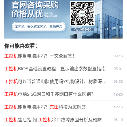
你可能喜欢看：
工控机
能当电脑用吗？一文全解答！
09-16
工控机
BIOS基础设置教程：显示输出参数配置指南
08-01
工控机
可以当普通电脑使用吗?结构设计、材质深度
03-30
对比分析
工控机
电脑2.5G网口和千兆网口有什么区别？
12-26
工控机
能当电脑用吗？
东田
科技为您解答！
12-15
工控机
售后指南|
工控机
串口故障原因分析及预防解
06-19