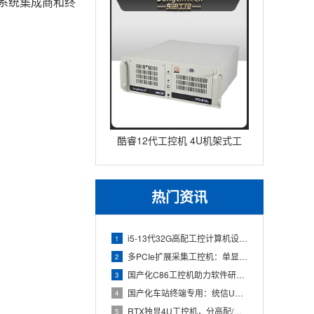
为系统集成商和终
酷睿12代工控机 4U机架式工
业控制器 DT-610L-IZ
热门资讯
i5-13代32G高配工控计算机设备，智能制造工位整机显示成
1
多PCIe扩展采集工控机：单显卡+多路采集卡高性价比方案
2
国产化C86工控机助力软件研发：从需求分析到落地部署
3
国产化车站终端专用：统信UOS兆芯八核嵌入式轨交工控机落地方
4
RTX独显4U工控机，分高配/低配适配无人机作业全场景
5