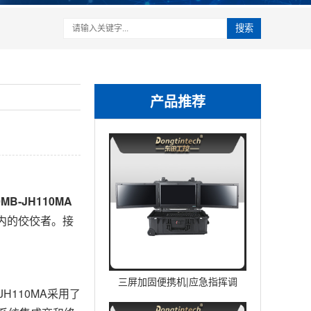
搜索
产品推荐
0MB-JH110MA
内的佼佼者。接
三屏加固便携机|应急指挥调
110MA采用了
度台移动终端|DTG-U1713-