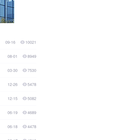
09-16
10021
08-01
8949
03-30
7530
12-26
5478
12-15
5082
06-19
4689
06-18
4478