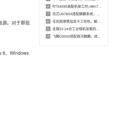
RTX4090高配机架工控+Win7加固笔记本，航空测控硬件
6
兆芯U6780A搭配麒麟系统，国产化工控机赋能航站楼航显调度
7
无风扇便携加显卡工控机，解决户外高波特率串口采集难题
8
W电源。对于那些
支撑23-24台工业相机采集的高配置工控机解决方案推荐
9
飞腾D3000搭配银河麒麟，政务办公国产飞腾工控机落地方案
10
8、Windows