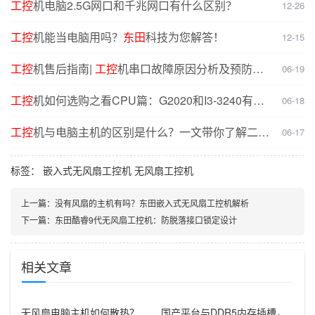
工控
机电脑2.5G网口和千兆网口有什么区别？
12-26
工控
机能当电脑用吗？
东田
科技为您解答！
12-15
工控
机售后指南|
工控
机串口故障原因分析及预防解
06-19
决方案
工控
机如何选购之看CPU篇：G2020和I3-3240有什
06-18
么不同？
工控
机与电脑主机的区别是什么？一文带你了解二者
06-17
核心差异
标签：
嵌入式无风扇工控机
无风扇工控机
上一篇：
没有风扇的主机有吗？东田嵌入式无风扇工控机解析
下一篇：
东田酷睿9代无风扇工控机：防脱落接口锁定设计
相关文章
无风扇电脑主机如何散热？
国产平台与DDR5内存插槽，