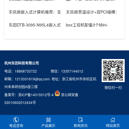
——影响因素与选购指南
飞腾cpu工控机麒麟系统适配
配置
无风扇嵌入式计算机推荐：支
无风扇宽温设计+双PCI插槽：
持i7/双通道DDR4/9×USB
便携式工控计算机DTB-351
东田DTB-3095-N95L4嵌入式
box工控机配备3个Mini-
工控设备，支持4G/W
PCIe，适配汽车电子、电力监
杭州东田科技有限公司
电话：18868733722 微信：13357144012
邮箱：1213331619@qq.com 地址：浙江省杭州市余杭区杭
州未来研创园A座三楼
微信扫一扫
备案号：
浙ICP备14015512号-4
浙公网安备
33010602012434号
电话咨询
产品展示
新闻资讯
网站首页