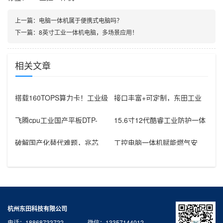
上一篇：
电脑一体机属于便携式电脑吗？
下一篇：
8英寸工业一体机电脑，多场景应用！
相关文章
搭载160TOPS算力卡！工业级
接口丰富+可定制，东田工业
平板赋能电力边缘本地化AI部
平板电脑赋能智能制造升级
飞腾cpu工业国产平板DTP-
15.6寸12代酷睿工业防护一体
1564-D2K全面介绍
机工控电脑，赋能多元行业应
用
破解国产化替代难题，兆芯
工控电脑一体机赋能燃气安
CPU国产信创工控机推荐
全：东田8寸/10寸机型成为电
磁阀智
杭州东田科技有限公司
电话：18868733722 微信：13357144012