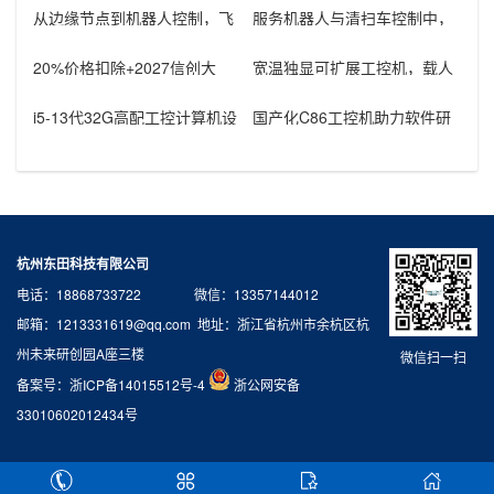
从边缘节点到机器人控制，飞
服务机器人与清扫车控制中，
腾芯片工控机的应用
rk3588工控机器怎样组织通信
接
20%价格扣除+2027信创大
宽温独显可扩展工控机，载人
限：医疗救护车国产工控机采
飞行器地面控制方舱工控设备
购窗
怎么选？
i5-13代32G高配工控计算机设
国产化C86工控机助力软件研
备，智能制造工位整机显示成
发：从需求分析到落地部署
杭州东田科技有限公司
电话：18868733722 微信：13357144012
邮箱：1213331619@qq.com 地址：浙江省杭州市余杭区杭
州未来研创园A座三楼
微信扫一扫
备案号：
浙ICP备14015512号-4
浙公网安备
33010602012434号