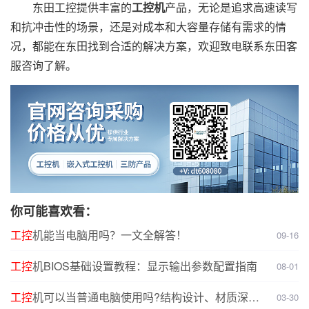
东田工控提供丰富的
工控机
产品，无论是追求高速读写
和抗冲击性的场景，还是对成本和大容量存储有需求的情
况，都能在东田找到合适的解决方案，欢迎致电联系东田客
服咨询了解。
你可能喜欢看：
工控
机能当电脑用吗？一文全解答！
09-16
工控
机BIOS基础设置教程：显示输出参数配置指南
08-01
工控
机可以当普通电脑使用吗?结构设计、材质深度
03-30