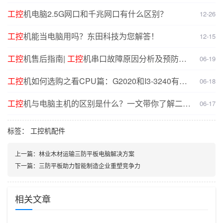
对比分析
工控
机电脑2.5G网口和千兆网口有什么区别？
12-26
工控
机能当电脑用吗？东田科技为您解答！
12-15
工控
机售后指南|
工控
机串口故障原因分析及预防解
06-19
决方案
工控
机如何选购之看CPU篇：G2020和I3-3240有什
06-18
么
不同
？
工控
机与电脑主机的区别是什么？一文带你了解二者
06-17
核心差异
标签：
工控机配件
上一篇：
林业木材运输三防平板电脑解决方案
下一篇：
三防平板助力智能制造企业重塑竞争力
相关文章