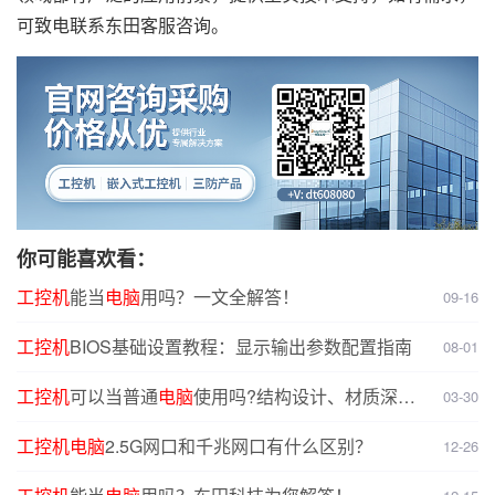
可致电联系东田客服咨询。
你可能喜欢看：
工控机
能当
电脑
用吗？一文全解答！
09-16
工控机
BIOS基础设置教程：显示输出参数配置指南
08-01
工控机
可以当普通
电脑
使用吗?结构设计、材质深度
03-30
对比分析
工控机
电脑
2.5G网口和千兆网口有什么区别？
12-26