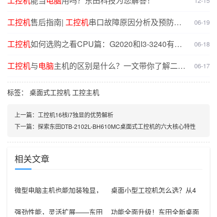
工控机
能当
电脑
用吗？东田科技为您解答！
12-15
工控机
售后指南|
工控机
串口故障原因分析及预防解
06-19
决方案
工控机
如何选购之看CPU篇：G2020和I3-3240有什
06-18
么不同？
工控机
与
电脑
主机的区别是什么？一文带你了解二者
06-17
核心差异
标签：
桌面式工控机
工控主机
上一篇：
工控机16核i7独显的优势解析
下一篇：
探索东田DTB-2102L-BH610MC桌面式工控机的六大核心特性
相关文章
微型电脑主机也能加装独显，
桌面小型工控机怎么选？从4
工业现场选型新思路
代到14代酷睿，桌面小型工控
机全配
强劲性能，灵活扩展——东田
功能全面升级！东田全新桌面