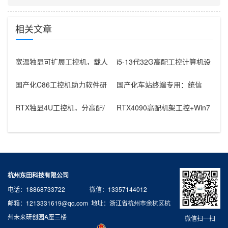
相关文章
宽温独显可扩展工控机，载人
i5-13代32G高配工控计算机设
飞行器地面控制方舱工控设备
备，智能制造工位整机显示成
怎么选？
国产化C86工控机助力软件研
国产化车站终端专用：统信
发：从需求分析到落地部署
UOS兆芯八核嵌入式轨交工控
机落地方
RTX独显4U工控机，分高配/
RTX4090高配机架工控+Win7
低配适配无人机作业全场景
加固笔记本，航空测控硬件
杭州东田科技有限公司
电话：18868733722 微信：13357144012
邮箱：1213331619@qq.com 地址：浙江省杭州市余杭区杭
州未来研创园A座三楼
微信扫一扫