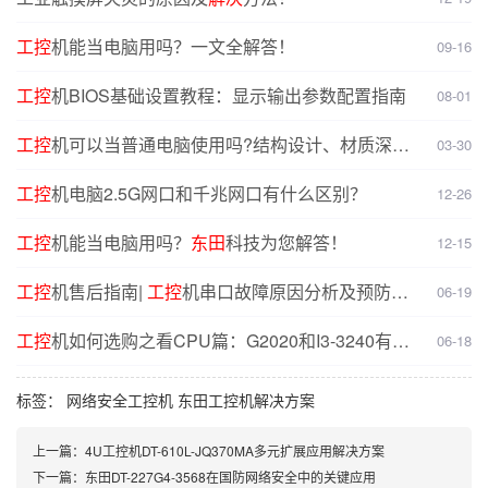
工控
机能当电脑用吗？一文全解答！
09-16
工控
机BIOS基础设置教程：显示输出参数配置指南
08-01
工控
机可以当普通电脑使用吗?结构设计、材质深度
03-30
对比分析
工控
机电脑2.5G网口和千兆网口有什么区别？
12-26
工控
机能当电脑用吗？
东田
科技为您解答！
12-15
工控
机售后指南|
工控
机串口故障原因分析及预防
解
06-19
决
方案
工控
机如何选购之看CPU篇：G2020和I3-3240有什
06-18
么不同？
标签：
网络安全工控机
东田工控机解决方案
上一篇：
4U工控机DT-610L-JQ370MA多元扩展应用解决方案
下一篇：
东田DT-227G4-3568在国防网络安全中的关键应用