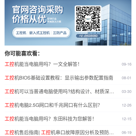
你可能喜欢看：
工控
机能当电脑用吗？一文全解答！
09-16
工控
机BIOS基础设置教程：显示输出参数配置指南
08-01
工控
机可以当普通电脑使用吗?结构设计、材质深度
03-30
对比分析
工控
机电脑2.5G网口和千兆网口有什么区别？
12-26
工控
机能当电脑用吗？东田科技为您解答！
12-15
工控
机售后指南|
工控
机串口故障原因分析及预防解
06-19