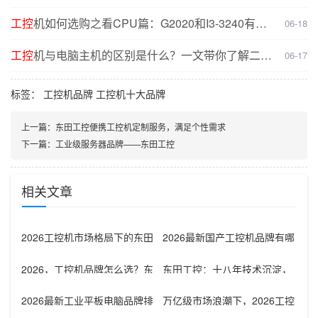
决方案
工控
机如何选购之看CPU篇：G2020和I3-3240有什
06-18
么不同？
工控
机与电脑主机的区别是什么？一文带你了解二者
06-17
核心差异
标签：
工控机品牌
工控机十大品牌
上一篇：
东田工控便携工控机定制服务，满足个性需求
下一篇：
工业级服务器品牌——东田工控
相关文章
2026工控机市场格局下的东田
2026最新国产工控机品牌有哪
工控竞争优势深度解析
些？从技术突破到服务优势全
解读
2026，工控机品牌怎么选？东
东田工控：十八年技术沉淀，
田工控1000+型号、98%好
本地响应，全国覆盖
2026最新工业平板电脑品牌排
万亿级市场浪潮下，2026工控
行盘点：如何精准选择与品牌
品牌谁能脱颖而出？