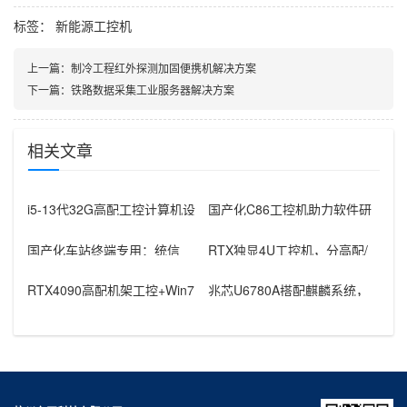
核心差异
标签：
新能源工控机
上一篇：
制冷工程红外探测加固便携机解决方案
下一篇：
铁路数据采集工业服务器解决方案
相关文章
i5-13代32G高配工控计算机设
国产化C86工控机助力软件研
备，智能制造工位整机显示成
发：从需求分析到落地部署
国产化车站终端专用：统信
RTX独显4U工控机，分高配/
UOS兆芯八核嵌入式轨交工控
低配适配无人机作业全场景
机落地方
RTX4090高配机架工控+Win7
兆芯U6780A搭配麒麟系统，
加固笔记本，航空测控硬件
国产化工控机赋能航站楼航显
调度