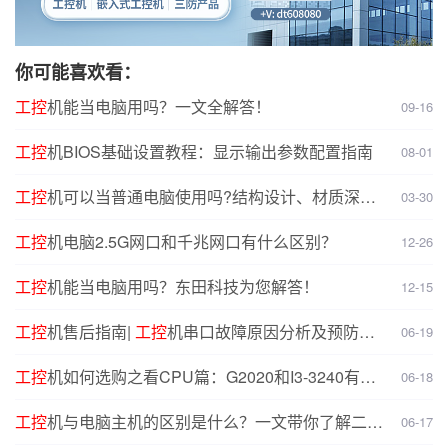
你可能喜欢看：
工控
机能当电脑用吗？一文全解答！
09-16
工控
机BIOS基础设置教程：显示输出参数配置指南
08-01
工控
机可以当普通电脑使用吗?结构设计、材质深度
03-30
对比分析
工控
机电脑2.5G网口和千兆网口有什么区别？
12-26
工控
机能当电脑用吗？东田科技为您解答！
12-15
工控
机售后指南|
工控
机串口故障原因分析及预防解
06-19
决方案
工控
机如何选购之看CPU篇：G2020和I3-3240有什
06-18
么不同？
工控
机与电脑主机的区别是什么？一文带你了解二者
06-17