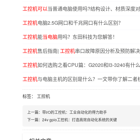
工控机
可以
当普通电脑使用吗?结构设计、材质深度
工控机
电脑2.5G网口和千兆网口有什么区别？
工控机
能
当电脑
用吗？东田科技为您解答！
工控机
售后指南|
工控机
串口故障原因分析及预防解决
工控机
如何选购之看CPU篇：G2020和I3-3240有什
工控机
与电脑主机的区别是什么？一文带你了解二者
标签：
工控机
上一篇：
带I/O的工控机：工业自动化的得力助手
下一篇：
24v gpio工控机：打造高效自动化系统的关键