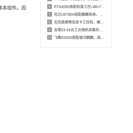
RTX4090高配机架工控+Win7加固笔记本，航空测控硬件
基本组件。因
6
兆芯U6780A搭配麒麟系统，国产化工控机赋能航站楼航显调度
7
无风扇便携加显卡工控机，解决户外高波特率串口采集难题
8
支撑23-24台工业相机采集的高配置工控机解决方案推荐
9
飞腾D3000搭配银河麒麟，政务办公国产飞腾工控机落地方案
10