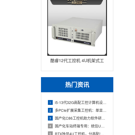
酷睿12代工控机 4U机架式工
业控制器 DT-610L-IZ
热门资讯
i5-13代32G高配工控计算机设备，智能制造工位整机显示成
1
多PCIe扩展采集工控机：单显卡+多路采集卡高性价比方案
2
国产化C86工控机助力软件研发：从需求分析到落地部署
3
国产化车站终端专用：统信UOS兆芯八核嵌入式轨交工控机落地方
4
RTX独显4U工控机，分高配/低配适配无人机作业全场景
5