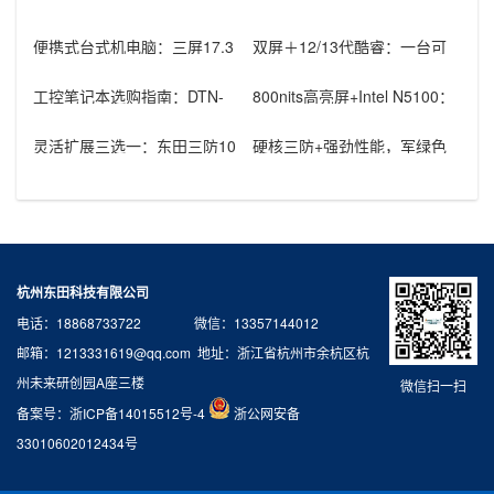
便携式台式机电脑：三屏17.3
双屏＋12/13代酷睿：一台可
英寸高性能工业计算方案，赋
视工作站电脑如何胜任多行业
能现
现场
工控笔记本选购指南：DTN-
800nits高亮屏+Intel N5100：
S15U5HG，为严苛工业环境
三防平板电脑在
打
灵活扩展三选一：东田三防10
硬核三防+强劲性能，军绿色
寸安卓平板轻松对接RJ45/RS
笔记本电脑DT-14S助力工业户
外
杭州东田科技有限公司
电话：18868733722 微信：13357144012
邮箱：1213331619@qq.com 地址：浙江省杭州市余杭区杭
州未来研创园A座三楼
微信扫一扫
备案号：
浙ICP备14015512号-4
浙公网安备
33010602012434号