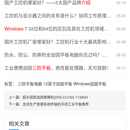
国产工控机哪家好？——5大国产品牌
介绍
05-19
工控机与显示器之间的关系是什么？协同工作原理
介
05-25
绍
Windows
7 32位和64位的区别及其在工控机领域的
02-26
选择
国外工控机厂家哪家好？工控机行业十大最具影响力
04-08
品牌
介绍
防水、防尘、防摔的全加固平板电脑你见过吗？
08-25
【
DTZ
-I1008U】
工业便携加固
三防平板
，高性能处理器，无可挑剔！
06-17
标签：
三防平板电脑
12英寸加固平板
Windows加固平板
上一篇：
超长续航加固便携机|DTG-CU153-11390H
下一篇：
支持生产管理系统终端的手持工业平板推荐
相关文章