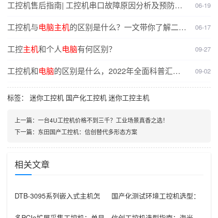
工控机售后指南| 工控机串口故障原因分析及预防解
06-19
决
方案
工控机与
电脑
主机
的区别是什么？一文带你了解二者
06-17
核心差异
工控
主机
和个人
电脑
有何区别？
09-27
工控机和
电脑
的区别是什么，2022年全面科普汇
09-02
总！
标签：
迷你工控机
国产化工控机
迷你工控主机
上一篇：
一台4U工控机价格不到三千？工业场景真香之选！
下一篇：
东田国产工控机：信创替代多形态方案
相关文章
DTB-3095系列嵌入式主机怎
国产化测试环境工控机选型：
么选：国产腾锐新款与Inte
飞腾D3000+2U机架的组合优
势
多PCIe扩展采集工控机：单显
信创工控机选型指南：海光