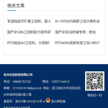
相关文章
宽温独显可扩展工控机，载人
i5-13代32G高配工控计算机设
飞行器地面控制方舱工控设备
备，智能制造工位整机显示成
怎么选？
国产化C86工控机助力软件研
国产化车站终端专用：统信
发：从需求分析到落地部署
UOS兆芯八核嵌入式轨交工控
机落地方
RTX独显4U工控机，分高配/
RTX4090高配机架工控+Win7
低配适配无人机作业全场景
加固笔记本，航空测控硬件
杭州东田科技有限公司
电话：18868733722 微信：13357144012
邮箱：1213331619@qq.com 地址：浙江省杭州市余杭区杭
州未来研创园A座三楼
微信扫一扫
备案号：
浙ICP备14015512号-4
浙公网安备
33010602012434号