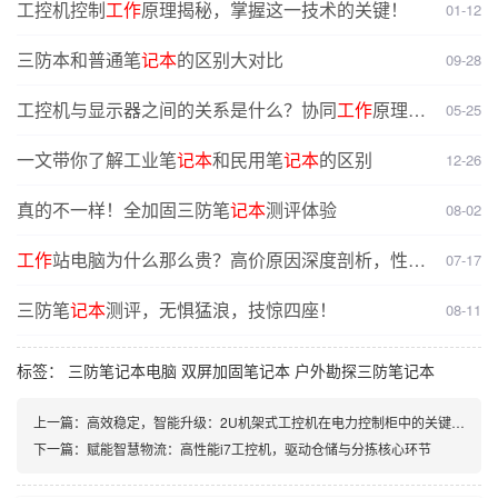
工控机控制
工作
原理揭秘，掌握这一技术的关键！
01-12
三防本和普通笔
记本
的区别大对比
09-28
工控机与显示器之间的关系是什么？协同
工作
原理介
05-25
绍
一文带你了解工业笔
记本
和民用笔
记本
的区别
12-26
真的不一样！全加固三防笔
记本
测评体验
08-02
工作
站电脑为什么那么贵？高价原因深度剖析，性能
07-17
与配置揭秘
三防笔
记本
测评，无惧猛浪，技惊四座！
08-11
标签：
三防笔记本电脑
双屏加固笔记本
户外勘探三防笔记本
上一篇：
高效稳定，智能升级：2U机架式工控机在电力控制柜中的关键应用
下一篇：
赋能智慧物流：高性能i7工控机，驱动仓储与分拣核心环节