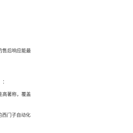
的售后响应能最
）：
性高著称，覆盖
的西门子自动化