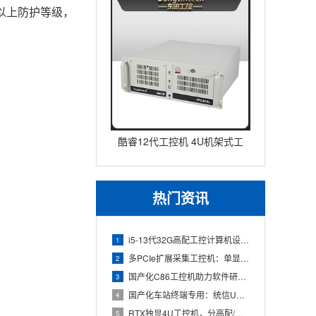
以上防护等级，
酷睿12代工控机 4U机架式工
业控制器 DT-610L-IZ
热门资讯
i5-13代32G高配工控计算机设备，智能制造工位整机显示成
1
多PCIe扩展采集工控机：单显卡+多路采集卡高性价比方案
2
国产化C86工控机助力软件研发：从需求分析到落地部署
3
国产化车站终端专用：统信UOS兆芯八核嵌入式轨交工控机落地方
4
RTX独显4U工控机，分高配/低配适配无人机作业全场景
5