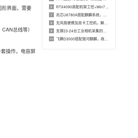
RTX4090高配机架工控+Win7加固笔记本，航空测控硬件
图形界面，需要
6
兆芯U6780A搭配麒麟系统，国产化工控机赋能航站楼航显调度
7
无风扇便携加显卡工控机，解决户外高波特率串口采集难题
8
、CAN总线等）
支撑23-24台工业相机采集的高配置工控机解决方案推荐
9
飞腾D3000搭配银河麒麟，政务办公国产飞腾工控机落地方案
10
戴手套操作，电容屏