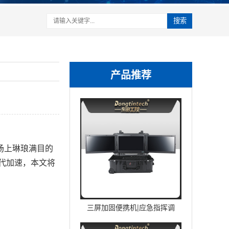
搜索
产品推荐
场上琳琅满目的
代加速，本文将
三屏加固便携机|应急指挥调
度台移动终端|DTG-U1713-