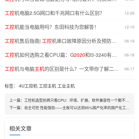
对比分析
工控
机电脑2.5G网口和千兆网口有什么区别？
12-26
工控
机能当电脑用吗？东田科技为您解答！
12-15
工控
机售后指南|
工控
机串口故障原因分析及预防解
06-19
决方案
工控
机如何选购之看CPU篇：G
20
20
和I3-3240有什
06-18
么不同？
工控
机与电脑
主机
的区别是什么？一文带你了解二者
06-17
核心差异
标签：
4U工控机
工控主机
工业主机
上一篇：
工控机选型别再只看CPU：环境、扩展、软件兼容性一个都不能少
下一篇：
自主可控 性能强劲——主板可以达到95%国产化率的国产化工控机推荐
相关文章