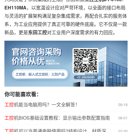
EH110MA
，以宽温设计应对严苛环境，以全面的接口布局
与灵活的扩展架构满足复杂集成需求，再配合扎实的服务体
系，为工业应用提供了真正可靠的硬件底座。它不仅是一款
新品，更是
东田工控
对工业用户深度需求的有力回应。
你可能喜欢看：
工控
机能当电脑用吗？一文全解答！
09-16
工控
机BIOS基础设置教程：显示输出参数配置指南
08-01
工控
机可以当普通电脑使用吗?结构设计、材质深度
03-30