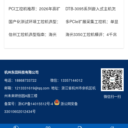
PCI工控机推荐：2026年高扩
DTB-3095系列嵌入式主机怎
展性多PCI插槽工控机选型指
么选：国产腾锐新款与Inte
国产化测试环境工控机选型：
多PCIe扩展采集工控机：单显
飞腾D3000+2U机架的组合优
卡+多路采集卡高性价比方案
势
信创工控机选型指南：海光
海光3350工控机横评：4千兆
3350+银河麒麟V10在政府国
高密度型vs国产显卡无线型
产化
杭州东田科技有限公司
电话：18868733722 微信：13357144012
邮箱：1213331619@qq.com 地址：浙江省杭州市余杭区杭
州未来研创园A座三楼
微信扫一扫
备案号：
浙ICP备14015512号-4
浙公网安备
33010602012434号