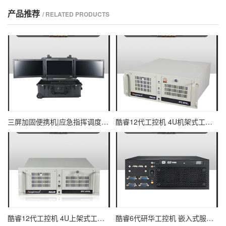
产品推荐
/ RELATED PRODUCTS
三屏加固便携机|应急指挥调度台移动终端|DTG-U1713-XH310
酷睿12代工控机 4U机架式工业控制器 DT-610L-IZ690MA
酷睿12代工控机 4U上架式工业电脑 DT-610L-IH610MB
酷睿6代研华工控机 嵌入式服务器主机 EPC-B2205