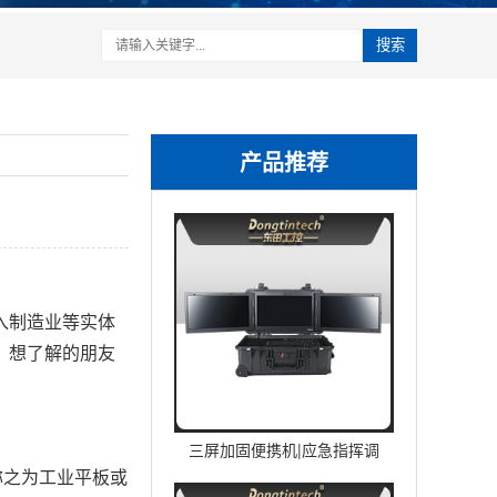
搜索
产品推荐
入制造业等实体
？想了解的朋友
三屏加固便携机|应急指挥调
称之为工业平板或
度台移动终端|DTG-U1713-