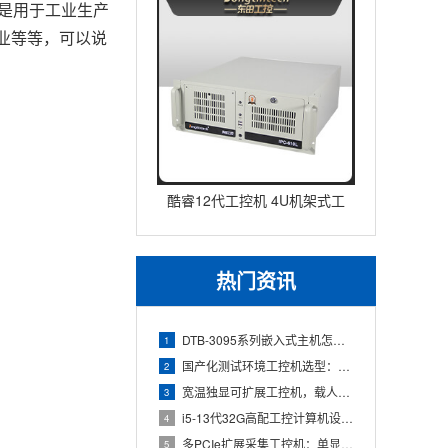
是用于工业生产
业等等，可以说
酷睿12代工控机 4U机架式工
业控制器 DT-610L-IZ
热门资讯
DTB-3095系列嵌入式主机怎么选：国产腾锐新款与Inte
1
国产化测试环境工控机选型：飞腾D3000+2U机架的组合优势
2
宽温独显可扩展工控机，载人飞行器地面控制方舱工控设备怎么选？
3
i5-13代32G高配工控计算机设备，智能制造工位整机显示成
4
多PCIe扩展采集工控机：单显卡+多路采集卡高性价比方案
5