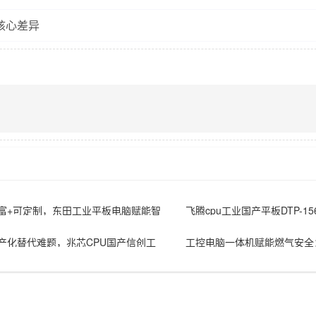
核心差异
富+可定制，东田工业平板电脑赋能智
飞腾cpu工业国产平板DTP-15
升级
绍
产化替代难题，兆芯CPU国产信创工
工控电脑一体机赋能燃气安全：
荐
寸机型成为电磁阀智