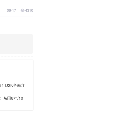
06-17
4310
64-D2K全面介
东田8寸/10