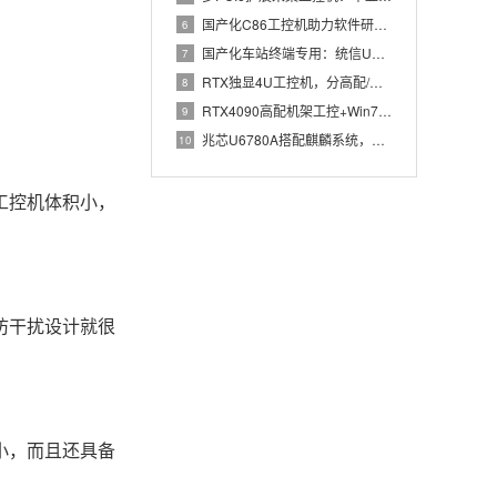
国产化C86工控机助力软件研发：从需求分析到落地部署
6
国产化车站终端专用：统信UOS兆芯八核嵌入式轨交工控机落地方
7
RTX独显4U工控机，分高配/低配适配无人机作业全场景
8
RTX4090高配机架工控+Win7加固笔记本，航空测控硬件
9
兆芯U6780A搭配麒麟系统，国产化工控机赋能航站楼航显调度
10
工控机体积小，
防干扰设计就很
小，而且还具备