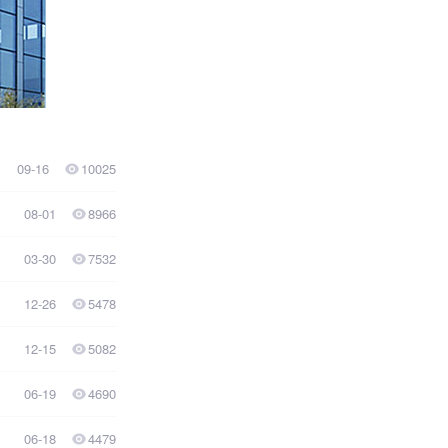
09-16
10025
08-01
8966
03-30
7532
12-26
5478
12-15
5082
06-19
4690
06-18
4479