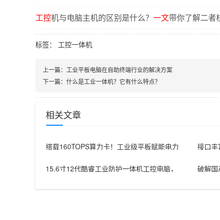
工控
机与电脑主机的区别是什么？
一文
带你了解二者
标签：
工控一体机
上一篇：
工业平板电脑在自助终端行业的解决方案
下一篇：
什么是工业一体机？它有什么特点？
相关文章
搭载160TOPS算力卡！工业级平板赋能电力
接口丰
边缘本地化AI部
能制造
15.6寸12代酷睿工业防护一体机工控电脑，
破解国
赋能多元行业应用
控机推