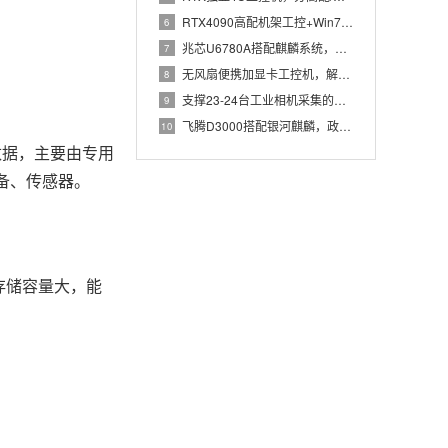
RTX4090高配机架工控+Win7加固笔记本，航空测控硬件
6
兆芯U6780A搭配麒麟系统，国产化工控机赋能航站楼航显调度
7
无风扇便携加显卡工控机，解决户外高波特率串口采集难题
8
支撑23-24台工业相机采集的高配置工控机解决方案推荐
9
飞腾D3000搭配银河麒麟，政务办公国产飞腾工控机落地方案
10
数据，主要由专用
设备、传感器。
盘，存储容量大，能