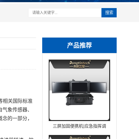
搜索
产品推荐
450等相关国际标准
自气象传感器、
概念的一部分，
三屏加固便携机|应急指挥调
度台移动终端|DTG-U1713-