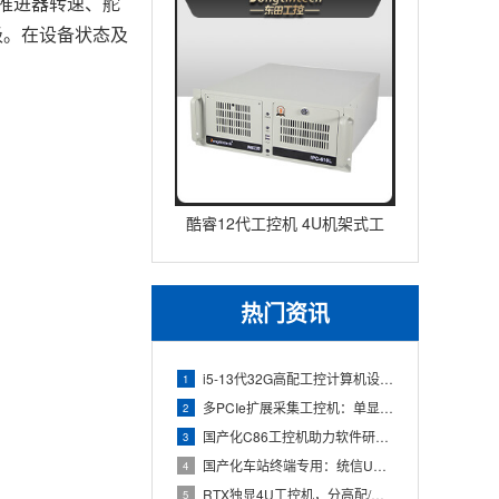
推进器转速、舵
级。在设备状态及
酷睿12代工控机 4U机架式工
业控制器 DT-610L-IZ
热门资讯
i5-13代32G高配工控计算机设备，智能制造工位整机显示成
1
多PCIe扩展采集工控机：单显卡+多路采集卡高性价比方案
2
国产化C86工控机助力软件研发：从需求分析到落地部署
3
国产化车站终端专用：统信UOS兆芯八核嵌入式轨交工控机落地方
4
RTX独显4U工控机，分高配/低配适配无人机作业全场景
5