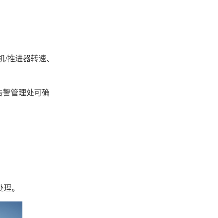
机/推进器转速、
告警管理处可确
处理。