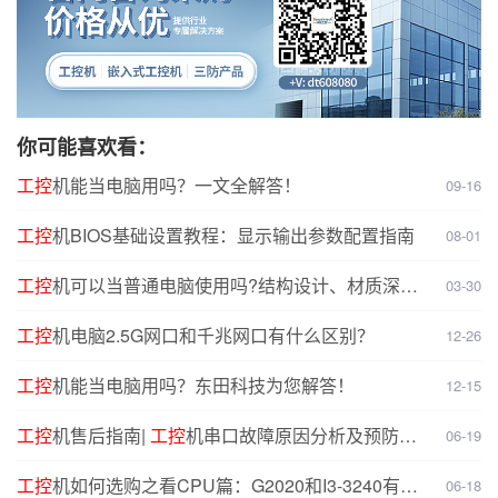
你可能喜欢看：
工控
机能当电脑用吗？一文全解答！
09-16
工控
机BIOS基础设置教程：显示输出参数配置指南
08-01
工控
机可以当普通电脑使用吗?结构设计、材质深度
03-30
对比分析
工控
机电脑2.5G网口和千兆网口有什么区别？
12-26
工控
机能当电脑用吗？东田科技为您解答！
12-15
工控
机售后指南|
工控
机串口故障原因分析及预防解
06-19
决方案
工控
机如何选购之看CPU篇：G2020和I3-3240有什
06-18