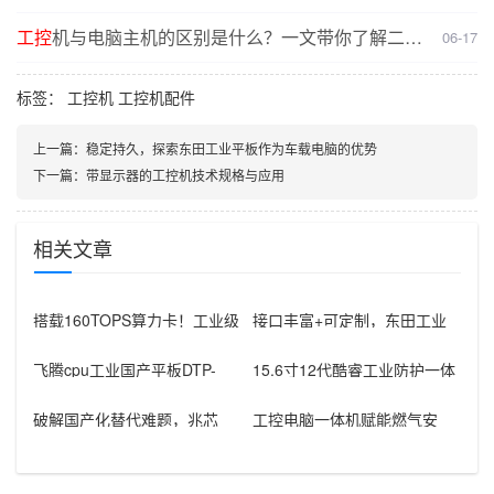
么不同？
工控
机与电脑主机的区别是什么？一文带你了解二者
06-17
核心差异
标签：
工控机
工控机配件
上一篇：
稳定持久，探索东田工业平板作为车载电脑的优势
下一篇：
带显示器的工控机技术规格与应用
相关文章
搭载160TOPS算力卡！工业级
接口丰富+可定制，东田工业
平板赋能电力边缘本地化AI部
平板电脑赋能智能制造升级
飞腾cpu工业国产平板DTP-
15.6寸12代酷睿工业防护一体
1564-D2K全面介绍
机工控电脑，赋能多元行业应
用
破解国产化替代难题，兆芯
工控电脑一体机赋能燃气安
CPU国产信创工控机推荐
全：东田8寸/10寸机型成为电
磁阀智