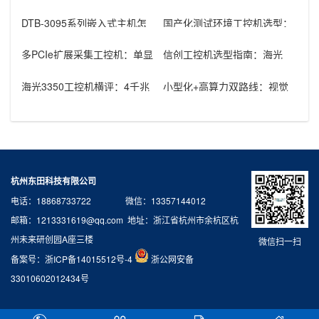
DTB-3095系列嵌入式主机怎
国产化测试环境工控机选型：
么选：国产腾锐新款与Inte
飞腾D3000+2U机架的组合优
势
多PCIe扩展采集工控机：单显
信创工控机选型指南：海光
卡+多路采集卡高性价比方案
3350+银河麒麟V10在政府国
产化
海光3350工控机横评：4千兆
小型化+高算力双路线：视觉
高密度型vs国产显卡无线型
算法设备工控机选型方案
杭州东田科技有限公司
电话：18868733722 微信：13357144012
邮箱：1213331619@qq.com 地址：浙江省杭州市余杭区杭
州未来研创园A座三楼
微信扫一扫
备案号：
浙ICP备14015512号-4
浙公网安备
33010602012434号