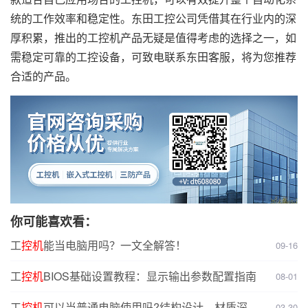
统的工作效率和稳定性。东田工控公司凭借其在行业内的深
厚积累，推出的工控机产品无疑是值得考虑的选择之一，如
需稳定可靠的工控设备，可致电联系东田客服，将为您推荐
合适的产品。
你可能喜欢看：
工
控机
能当电脑用吗？一文全解答！
09-16
工
控机
BIOS基础设置教程：显示输出参数配置指南
08-01
工
控机
可以当普通电脑使用吗?结构设计、材质深度
03-30