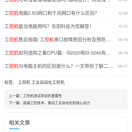
对比分析
工
控机
电脑2.5G网口和千兆网口有什么区别？
12-26
工
控机
能当电脑用吗？东田科技为您解答！
12-15
工
控机
售后指南| 工
控机
串口故障原因分析及预防解
06-19
决方案
工
控机
如何选购之看CPU篇：G2020和I3-3240有什
06-18
么不同？
工
控机
与电脑主机的区别是什么？一文带你了解二者
06-17
核心差异
标签：
工控机
工业自动化工控机
上一篇：
工控机测试项目的重要性
下一篇：
高端工控技术，推动工业自动化的核心动力
相关文章