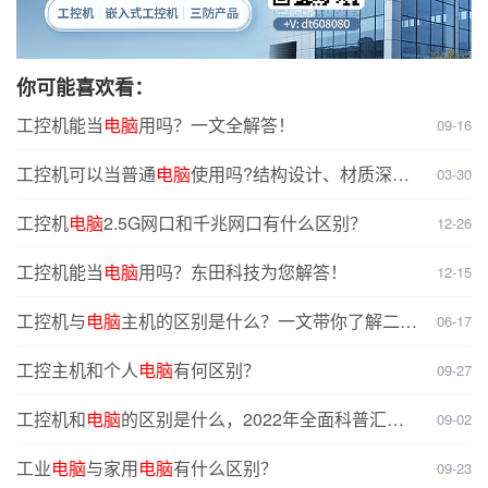
你可能喜欢看：
工控机能当
电脑
用吗？一文全解答！
09-16
工控机可以当普通
电脑
使用吗?结构设计、材质深度
03-30
对比分析
工控机
电脑
2.5G网口和千兆网口有什么区别？
12-26
工控机能当
电脑
用吗？东田科技为您解答！
12-15
工控机与
电脑
主机的区别是什么？一文带你了解二者
06-17
核心差异
工控主机和个人
电脑
有何区别？
09-27
工控机和
电脑
的区别是什么，2022年全面科普汇
09-02
总！
工业
电脑
与家用
电脑
有什么区别？
09-23