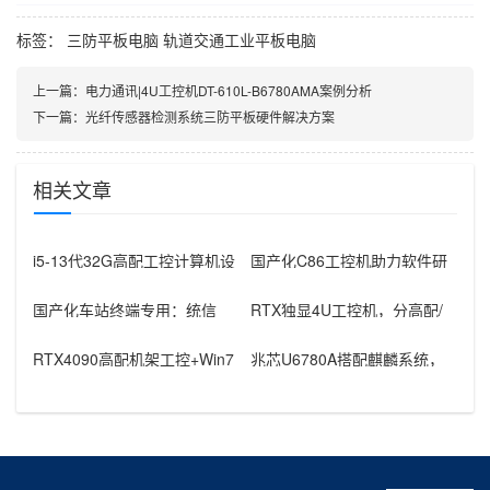
标签：
三防平板电脑
轨道交通工业平板电脑
上一篇：
电力通讯|4U工控机DT-610L-B6780AMA案例分析
下一篇：
光纤传感器检测系统三防平板硬件解决方案
相关文章
i5-13代32G高配工控计算机设
国产化C86工控机助力软件研
备，智能制造工位整机显示成
发：从需求分析到落地部署
国产化车站终端专用：统信
RTX独显4U工控机，分高配/
UOS兆芯八核嵌入式轨交工控
低配适配无人机作业全场景
机落地方
RTX4090高配机架工控+Win7
兆芯U6780A搭配麒麟系统，
加固笔记本，航空测控硬件
国产化工控机赋能航站楼航显
调度