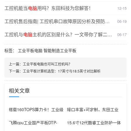
工控机能当
电脑
用吗？东田科技为您解答！
12-15
工控机售后指南| 工控机串口故障原因分析及预防
解
06-19
决
方案
工控机与
电脑
主机的区别是什么？一文带你了解二者
06-17
核心差异
标签：
工业平板电脑
智能制造工业平板
上一篇：
工业平板电脑也可叫工控机吗？
下一篇：
工业平板计算机选型：17英寸与18.5英寸对比解析
相关文章
搭载160TOPS算力卡！工业级
接口丰富+可定制，东田工业
平板赋能电力边缘本地化AI部
平板电脑赋能智能制造升级
飞腾cpu工业国产平板DTP-
15.6寸12代酷睿工业防护一体
1564-D2K全面介绍
机工控电脑，赋能多元行业应