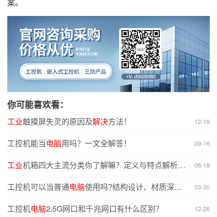
案。
你可能喜欢看：
工业
触摸屏失灵的原因及
解决
方法！
12-19
工控机能当
电脑
用吗？一文全解答！
09-16
工业
机箱四大主流分类你了解嘛？定义与特点解析，
06-18
选型无忧
工控机可以当普通
电脑
使用吗?结构设计、材质深度
03-30
对比分析
工控机
电脑
2.5G网口和千兆网口有什么区别？
12-26