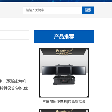
搜索
产品推荐
性，逐渐成为机
可控性及定制化优
三屏加固便携机|应急指挥调
度台移动终端|DTG-U1713-