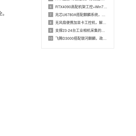
RTX4090高配机架工控+Win7加固笔记本，航空测控硬件
6
全。
兆芯U6780A搭配麒麟系统，国产化工控机赋能航站楼航显调度
7
无风扇便携加显卡工控机，解决户外高波特率串口采集难题
8
支撑23-24台工业相机采集的高配置工控机解决方案推荐
9
飞腾D3000搭配银河麒麟，政务办公国产飞腾工控机落地方案
10