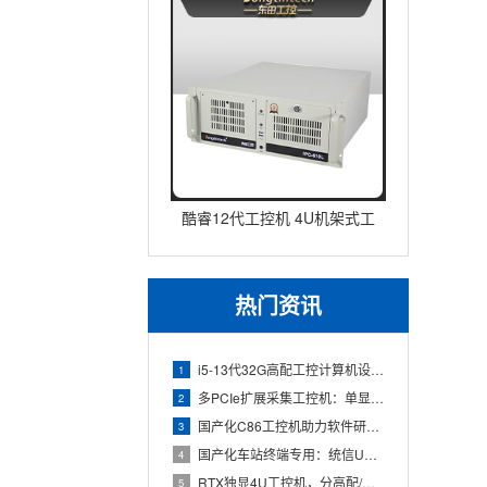
酷睿12代工控机 4U机架式工
业控制器 DT-610L-IZ
热门资讯
i5-13代32G高配工控计算机设备，智能制造工位整机显示成
1
多PCIe扩展采集工控机：单显卡+多路采集卡高性价比方案
2
国产化C86工控机助力软件研发：从需求分析到落地部署
3
国产化车站终端专用：统信UOS兆芯八核嵌入式轨交工控机落地方
4
RTX独显4U工控机，分高配/低配适配无人机作业全场景
5