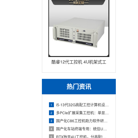
酷睿12代工控机 4U机架式工
业控制器 DT-610L-IZ
热门资讯
i5-13代32G高配工控计算机设备，智能制造工位整机显示成
1
多PCIe扩展采集工控机：单显卡+多路采集卡高性价比方案
2
国产化C86工控机助力软件研发：从需求分析到落地部署
3
国产化车站终端专用：统信UOS兆芯八核嵌入式轨交工控机落地方
4
RTX独显4U工控机，分高配/低配适配无人机作业全场景
5