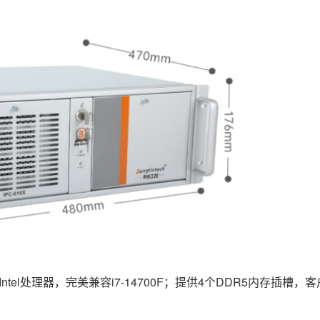
ntel处理器，完美兼容i7-14700F；提供4个DDR5内存插槽，