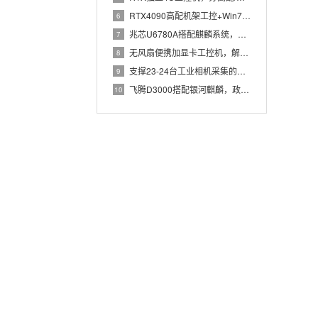
RTX4090高配机架工控+Win7加固笔记本，航空测控硬件
6
兆芯U6780A搭配麒麟系统，国产化工控机赋能航站楼航显调度
7
无风扇便携加显卡工控机，解决户外高波特率串口采集难题
8
支撑23-24台工业相机采集的高配置工控机解决方案推荐
9
飞腾D3000搭配银河麒麟，政务办公国产飞腾工控机落地方案
10