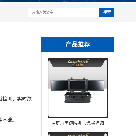
搜索
产品推荐
觉检测、实时数
件基础。
三屏加固便携机|应急指挥调
度台移动终端|DTG-U1713-