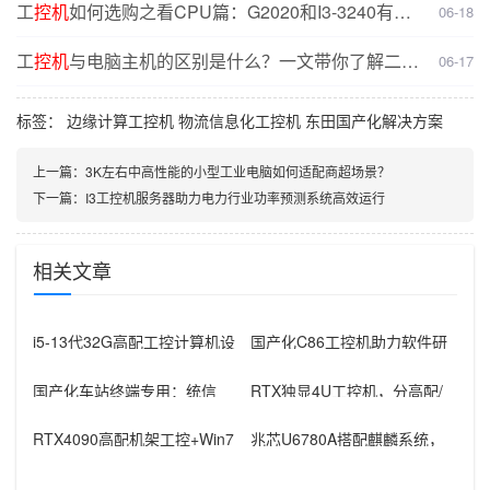
工
控机
如何选购之看CPU篇：G2020和I3-3240有什
06-18
么不同？
工
控机
与电脑主机的区别是什么？一文带你了解二者
06-17
核心差异
标签：
边缘计算工控机
物流信息化工控机
东田国产化解决方案
上一篇：
3K左右中高性能的小型工业电脑如何适配商超场景？
下一篇：
I3工控机服务器助力电力行业功率预测系统高效运行
相关文章
i5-13代32G高配工控计算机设
国产化C86工控机助力软件研
备，智能制造工位整机显示成
发：从需求分析到落地部署
国产化车站终端专用：统信
RTX独显4U工控机，分高配/
UOS兆芯八核嵌入式轨交工控
低配适配无人机作业全场景
机落地方
RTX4090高配机架工控+Win7
兆芯U6780A搭配麒麟系统，
加固笔记本，航空测控硬件
国产化工控机赋能航站楼航显
调度