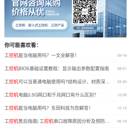
你可能喜欢看：
工
控机
能当电脑用吗？一文全解答！
09-16
工
控机
BIOS基础设置教程：显示输出参数配置指南
08-01
工
控机
可以当普通电脑使用吗?结构设计、材质深度
03-30
对比分析
工
控机
电脑2.5G网口和千兆网口有什么区别？
12-26
工
控机
能当电脑用吗？东田科技为您解答！
12-15
工
控机
售后指南| 工
控机
串口故障原因分析及预防解
06-19
决方案