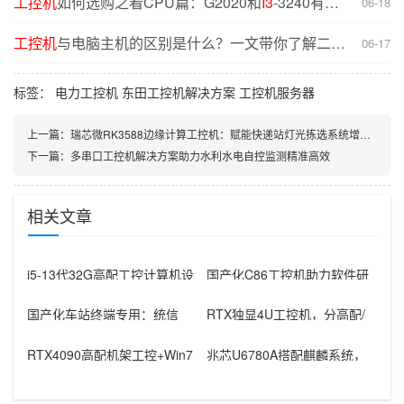
工控机
如何选购之看CPU篇：G2020和
I3
-3240有什
06-18
么不同？
工控机
与电脑主机的区别是什么？一文带你了解二者
06-17
核心差异
标签：
电力工控机
东田工控机解决方案
工控机服务器
上一篇：
瑞芯微RK3588边缘计算工控机：赋能快递站灯光拣选系统增效升级
下一篇：
多串口工控机解决方案助力水利水电自控监测精准高效
相关文章
i5-13代32G高配工控计算机设
国产化C86工控机助力软件研
备，智能制造工位整机显示成
发：从需求分析到落地部署
国产化车站终端专用：统信
RTX独显4U工控机，分高配/
UOS兆芯八核嵌入式轨交工控
低配适配无人机作业全场景
机落地方
RTX4090高配机架工控+Win7
兆芯U6780A搭配麒麟系统，
加固笔记本，航空测控硬件
国产化工控机赋能航站楼航显
调度