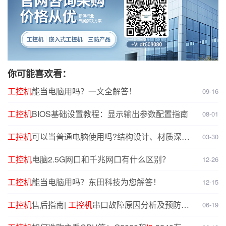
你可能喜欢看：
工控机
能当电脑用吗？一文全解答！
09-16
工控机
BIOS基础设置教程：显示输出参数配置指南
08-01
工控机
可以当普通电脑使用吗?结构设计、材质深度
03-30
对比分析
工控机
电脑2.5G网口和千兆网口有什么区别？
12-26
工控机
能当电脑用吗？东田科技为您解答！
12-15
工控机
售后指南|
工控机
串口故障原因分析及预防解
06-19
决方案