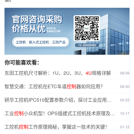
你可能喜欢看：
东田工控机尺寸解析：1U、2U、3U、
4U
规格详解
09-09
智慧交通：工控机在ETC车道
控制
器如何应用？
09-30
研华工控机IPC510配置参数介绍，探讨工业应用
场
03-23
景
适配性
工业
控制
小众机型！OPS插拔式工控机技术原理及智
10-17
能显示终端应用解析
工控机
控制
工作原理揭秘，掌握这一技术的关键！
01-12