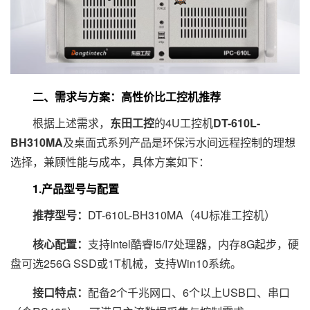
二、需求与方案：高性价比工控机推荐
根据上述需求，
东田工控
的4U工控机
DT-610L-
BH310MA
及桌面式系列产品是环保污水间远程控制的理想
选择，兼顾性能与成本，具体方案如下：
1.产品型号与配置
推荐型号：
DT-610L-BH310MA（4U标准工控机）
核心配置：
支持Intel酷睿I5/I7处理器，内存8G起步，硬
盘可选256G SSD或1T机械，支持Win10系统。
接口特点：
配备2个千兆网口、6个以上USB口、串口