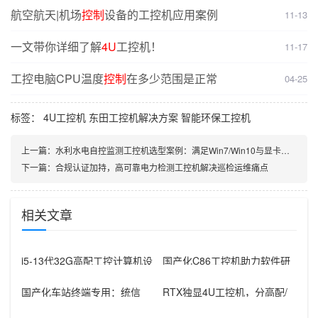
航空航天|机场
控制
设备的工控机应用案例
11-13
一文带你详细了解
4U
工控机！
11-17
工控电脑CPU温度
控制
在多少范围是正常
04-25
标签：
4U工控机
东田工控机解决方案
智能环保工控机
上一篇：
水利水电自控监测工控机选型案例：满足Win7/Win10与显卡扩展需求
下一篇：
合规认证加持，高可靠电力检测工控机解决巡检运维痛点
相关文章
i5-13代32G高配工控计算机设
国产化C86工控机助力软件研
备，智能制造工位整机显示成
发：从需求分析到落地部署
国产化车站终端专用：统信
RTX独显4U工控机，分高配/
UOS兆芯八核嵌入式轨交工控
低配适配无人机作业全场景