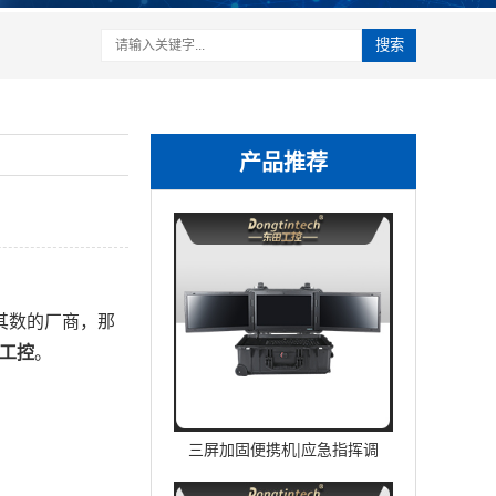
搜索
产品推荐
其数的厂商，那
工控
。
三屏加固便携机|应急指挥调
度台移动终端|DTG-U1713-