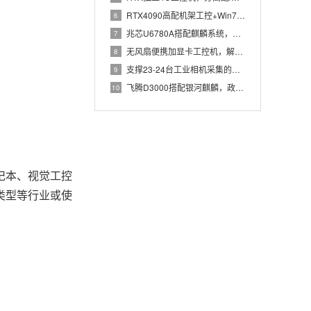
RTX4090高配机架工控+Win7加固笔记本，航空测控硬件
6
兆芯U6780A搭配麒麟系统，国产化工控机赋能航站楼航显调度
7
无风扇便携加显卡工控机，解决户外高波特率串口采集难题
8
支撑23-24台工业相机采集的高配置工控机解决方案推荐
9
飞腾D3000搭配银河麒麟，政务办公国产飞腾工控机落地方案
10
记本、视觉工控
类型等行业或使