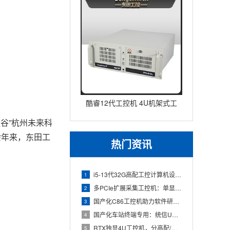
酷睿12代工控机 4U机架式工
业控制器 DT-610L-IZ
谷”杭州未来科
余年来，东田工
热门资讯
i5-13代32G高配工控计算机设备，智能制造工位整机显示成
1
多PCIe扩展采集工控机：单显卡+多路采集卡高性价比方案
2
国产化C86工控机助力软件研发：从需求分析到落地部署
3
国产化车站终端专用：统信UOS兆芯八核嵌入式轨交工控机落地方
4
RTX独显4U工控机，分高配/低配适配无人机作业全场景
5