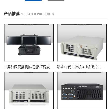
产品推荐
/ RELATED PRODUCTS
三屏加固便携机|应急指挥调度台移动终端|DTG-U1713-XH310
酷睿12代工控机 4U机架式工业控制器 DT-610L-IZ690MA