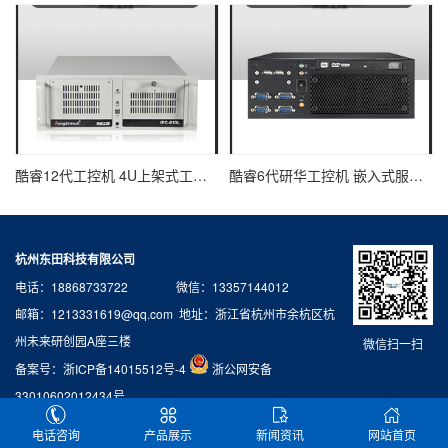
酷睿12代工控机 4U上架式工业电脑 DT-610L-IH610MB
酷睿6代研华工控机 嵌入式服务器主机 EPC-B2205
杭州东田科技有限公司
电话：18868733722 微信：13357144012
邮箱：1213331619@qq.com 地址：浙江省杭州市余杭区杭
州未来研创园A座三楼
微信扫一扫
备案号：
浙ICP备14015512号-4
浙公网安备
33010602012434号
电话咨询
产品展示
新闻资讯
网站首页