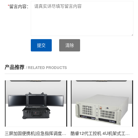
*
留言内容：
提交
清除
产品推荐
/ RELATED PRODUCTS
三屏加固便携机|应急指挥调度台移动终端|DTG-U1713-XH310
酷睿12代工控机 4U机架式工业控制器 DT-610L-IZ690MA