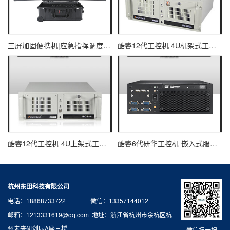
三屏加固便携机|应急指挥调度台移动终端|DTG-U1713-XH310
酷睿12代工控机 4U机架式工业控制器 DT-610L-IZ690MA
酷睿12代工控机 4U上架式工业电脑 DT-610L-IH610MB
酷睿6代研华工控机 嵌入式服务器主机 EPC-B2205
杭州东田科技有限公司
电话：18868733722 微信：13357144012
邮箱：1213331619@qq.com 地址：浙江省杭州市余杭区杭
州未来研创园A座三楼
微信扫一扫