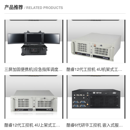
产品推荐
/ RELATED PRODUCTS
三屏加固便携机|应急指挥调度台移动终端|DTG-U1713-XH310
酷睿12代工控机 4U机架式工业控制器 DT-610L-IZ690MA
酷睿12代工控机 4U上架式工业电脑 DT-610L-IH610MB
酷睿6代研华工控机 嵌入式服务器主机 EPC-B2205