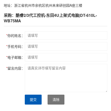
地址：浙江省杭州市余杭区杭州未来研创园A座三楼
采购：酷睿2/3代工控机-东田4U上架式电脑|DT-610L-
WB75MA
*
你的姓名：
*
手机号码：
*
电子邮箱：
*
留言内容：
提交
清除