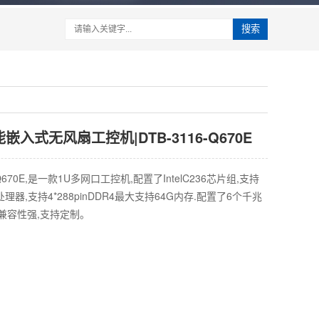
搜索
嵌入式无风扇工控机|DTB-3116-Q670E
Q670E,是一款1U多网口工控机,配置了IntelC236芯片组,支持
5/I7处理器,支持4*288pinDDR4最大支持64G内存.配置了6个千兆
兼容性强,支持定制。