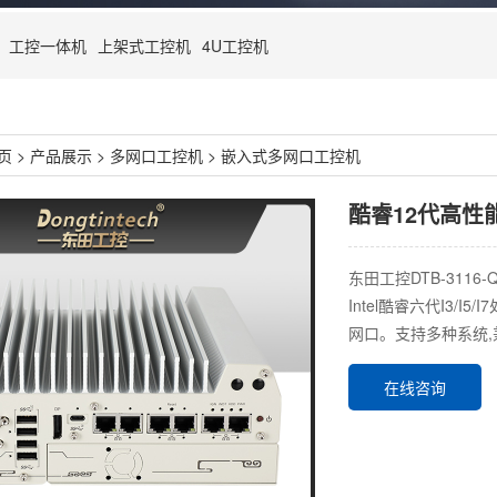
工控一体机
上架式工控机
4U工控机
页
>
产品展示
>
多网口工控机
>
嵌入式多网口工控机
酷睿12代高性能
东田工控DTB-3116-
Intel酷睿六代I3/I
网口。支持多种系统,
在线咨询