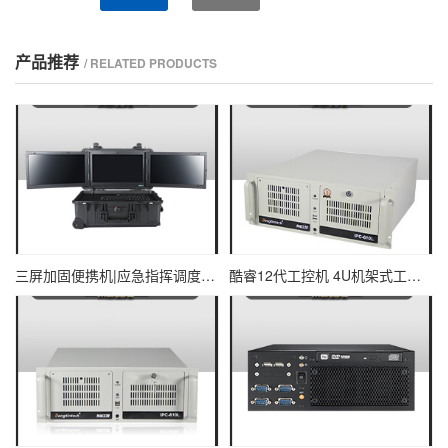
产品推荐
/ RELATED PRODUCTS
三屏加固便携机|应急指挥调度台移动终端|DTG-U1713-XH310
酷睿12代工控机 4U机架式工业控制器 DT-610L-IZ690MA