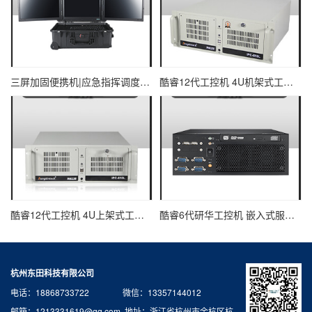
三屏加固便携机|应急指挥调度台移动终端|DTG-U1713-XH310
酷睿12代工控机 4U机架式工业控制器 DT-610L-IZ690MA
酷睿12代工控机 4U上架式工业电脑 DT-610L-IH610MB
酷睿6代研华工控机 嵌入式服务器主机 EPC-B2205
杭州东田科技有限公司
电话：18868733722 微信：13357144012
邮箱：1213331619@qq.com 地址：浙江省杭州市余杭区杭