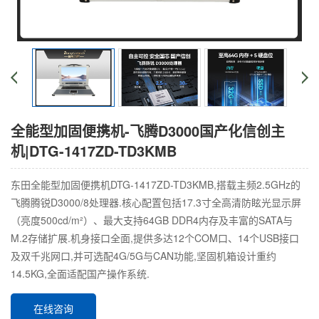
全能型加固便携机-飞腾D3000国产化信创主
机|DTG-1417ZD-TD3KMB
东田全能型加固便携机DTG-1417ZD-TD3KMB,搭载主频2.5GHz的
飞腾腾锐D3000/8处理器.核心配置包括17.3寸全高清防眩光显示屏
（亮度500cd/m²）、最大支持64GB DDR4内存及丰富的SATA与
M.2存储扩展.机身接口全面,提供多达12个COM口、14个USB接口
及双千兆网口,并可选配4G/5G与CAN功能,坚固机箱设计重约
14.5KG,全面适配国产操作系统.
在线咨询