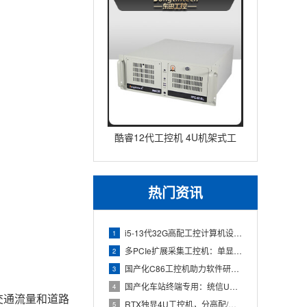
酷睿12代工控机 4U机架式工
业控制器 DT-610L-IZ
热门资讯
i5-13代32G高配工控计算机设备，智能制造工位整机显示成
1
多PCIe扩展采集工控机：单显卡+多路采集卡高性价比方案
2
国产化C86工控机助力软件研发：从需求分析到落地部署
3
国产化车站终端专用：统信UOS兆芯八核嵌入式轨交工控机落地方
4
交通流量和道路
RTX独显4U工控机，分高配/低配适配无人机作业全场景
5