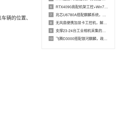
RTX4090高配机架工控+Win7加固笔记本，航空测控硬件
6
兆芯U6780A搭配麒麟系统，国产化工控机赋能航站楼航显调度
7
集车辆的位置、
无风扇便携加显卡工控机，解决户外高波特率串口采集难题
8
支撑23-24台工业相机采集的高配置工控机解决方案推荐
9
飞腾D3000搭配银河麒麟，政务办公国产飞腾工控机落地方案
10