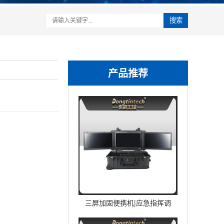
搜索
产品推荐
三屏加固便携机|应急指挥调
度台移动终端|DTG-U1713-