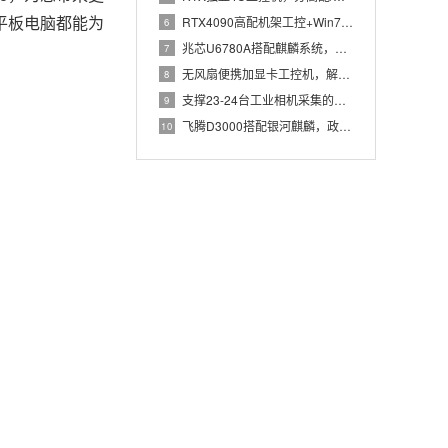
平板电脑都能为
RTX4090高配机架工控+Win7加固笔记本，航空测控硬件
6
兆芯U6780A搭配麒麟系统，国产化工控机赋能航站楼航显调度
7
无风扇便携加显卡工控机，解决户外高波特率串口采集难题
8
支撑23-24台工业相机采集的高配置工控机解决方案推荐
9
飞腾D3000搭配银河麒麟，政务办公国产飞腾工控机落地方案
10