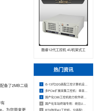
酷睿12代工控机 4U机架式工
业控制器 DT-610L-IZ
热门资讯
i5-13代32G高配工控计算机设备，智能制造工位整机显示成
1
配备了2MB二级
多PCIe扩展采集工控机：单显卡+多路采集卡高性价比方案
2
国产化C86工控机助力软件研发：从需求分析到落地部署
3
带有
国产化车站终端专用：统信UOS兆芯八核嵌入式轨交工控机落地方
4
face，为您带来更
RTX独显4U工控机，分高配/低配适配无人机作业全场景
5