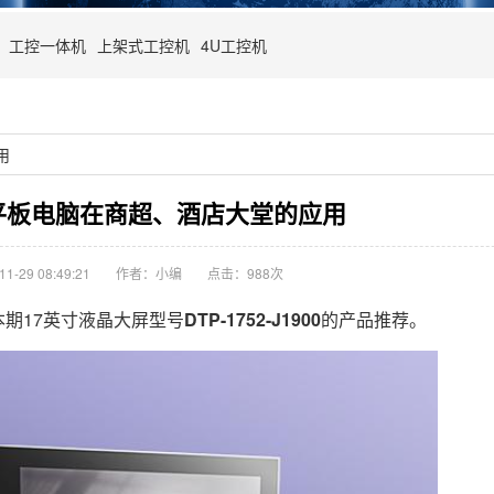
工控一体机
上架式工控机
4U工控机
用
平板电脑在商超、酒店大堂的应用
-29 08:49:21
作者：小编
点击：
988次
本期17英寸液晶大屏型号
DTP-1752-J1900
的产品推荐。