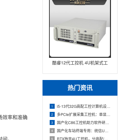
酷睿12代工控机 4U机架式工
业控制器 DT-610L-IZ
热门资讯
i5-13代32G高配工控计算机设备，智能制造工位整机显示成
1
多PCIe扩展采集工控机：单显卡+多路采集卡高性价比方案
2
场效率和准确
国产化C86工控机助力软件研发：从需求分析到落地部署
3
国产化车站终端专用：统信UOS兆芯八核嵌入式轨交工控机落地方
4
时间。
RTX独显4U工控机，分高配/低配适配无人机作业全场景
5