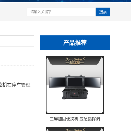
搜索
产品推荐
控机
在停车管理
三屏加固便携机|应急指挥调
度台移动终端|DTG-U1713-