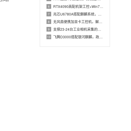
RTX4090高配机架工控+Win7加固笔记本，航空测控硬件
6
兆芯U6780A搭配麒麟系统，国产化工控机赋能航站楼航显调度
7
无风扇便携加显卡工控机，解决户外高波特率串口采集难题
8
支撑23-24台工业相机采集的高配置工控机解决方案推荐
9
飞腾D3000搭配银河麒麟，政务办公国产飞腾工控机落地方案
10