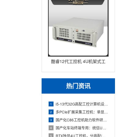
酷睿12代工控机 4U机架式工
业控制器 DT-610L-IZ
热门资讯
i5-13代32G高配工控计算机设备，智能制造工位整机显示成
1
多PCIe扩展采集工控机：单显卡+多路采集卡高性价比方案
2
国产化C86工控机助力软件研发：从需求分析到落地部署
3
国产化车站终端专用：统信UOS兆芯八核嵌入式轨交工控机落地方
4
RTX独显4U工控机，分高配/低配适配无人机作业全场景
5