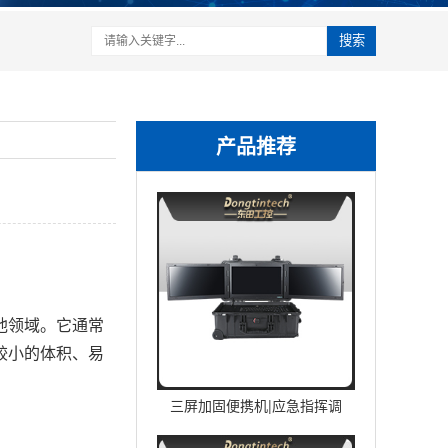
搜索
产品推荐
他领域。它通常
较小的体积、易
三屏加固便携机|应急指挥调
度台移动终端|DTG-U1713-