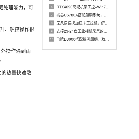
数据处理能力，可
RTX4090高配机架工控+Win7加固笔记本，航空测控硬件
6
兆芯U6780A搭配麒麟系统，国产化工控机赋能航站楼航显调度
7
无风扇便携加显卡工控机，解决户外高波特率串口采集难题
8
大提升、触控操作很
支撑23-24台工业相机采集的高配置工控机解决方案推荐
9
飞腾D3000搭配银河麒麟，政务办公国产飞腾工控机落地方案
10
、户外操作遇到雨
。
生的热量快速散