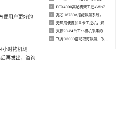
RTX4090高配机架工控+Win7加固笔记本，航空测控硬件
6
兆芯U6780A搭配麒麟系统，国产化工控机赋能航站楼航显调度
7
，方便用户更好的
无风扇便携加显卡工控机，解决户外高波特率串口采集难题
8
支撑23-24台工业相机采集的高配置工控机解决方案推荐
9
飞腾D3000搭配银河麒麟，政务办公国产飞腾工控机落地方案
10
4小时拷机测
格后再发出，咨询