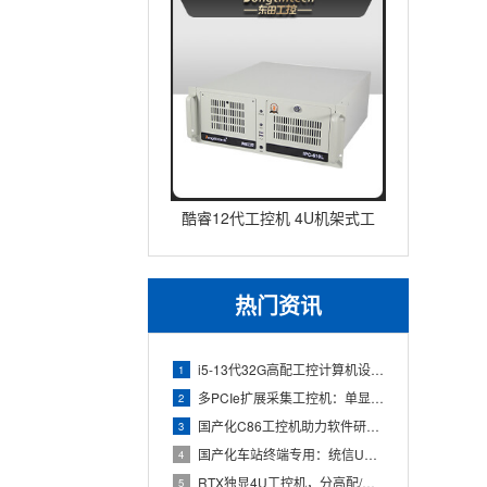
酷睿12代工控机 4U机架式工
业控制器 DT-610L-IZ
热门资讯
i5-13代32G高配工控计算机设备，智能制造工位整机显示成
1
多PCIe扩展采集工控机：单显卡+多路采集卡高性价比方案
2
国产化C86工控机助力软件研发：从需求分析到落地部署
3
国产化车站终端专用：统信UOS兆芯八核嵌入式轨交工控机落地方
4
RTX独显4U工控机，分高配/低配适配无人机作业全场景
5