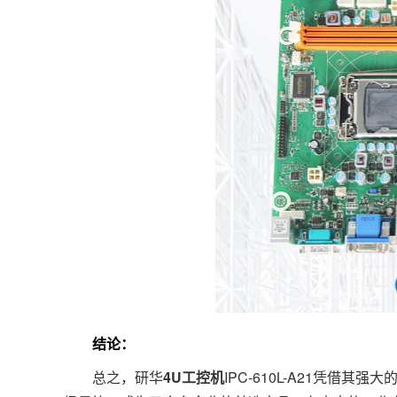
结论：
总之，研华
4U工控机
IPC-610L-A21凭借