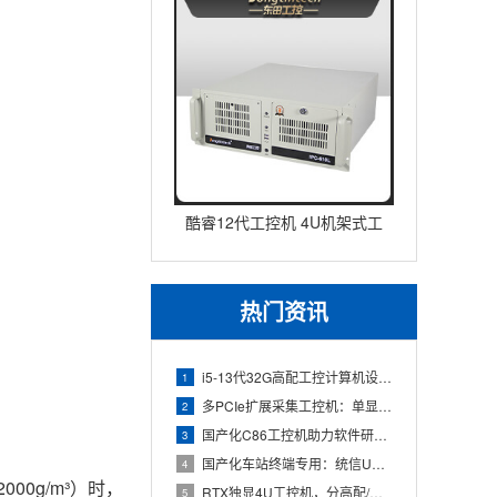
酷睿12代工控机 4U机架式工
业控制器 DT-610L-IZ
热门资讯
i5-13代32G高配工控计算机设备，智能制造工位整机显示成
1
多PCIe扩展采集工控机：单显卡+多路采集卡高性价比方案
2
国产化C86工控机助力软件研发：从需求分析到落地部署
3
国产化车站终端专用：统信UOS兆芯八核嵌入式轨交工控机落地方
4
0g/m³）时，
RTX独显4U工控机，分高配/低配适配无人机作业全场景
5