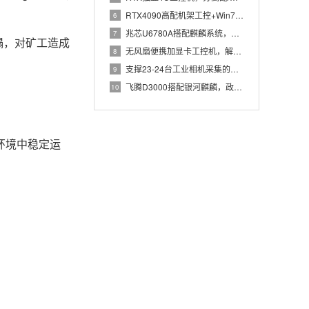
RTX4090高配机架工控+Win7加固笔记本，航空测控硬件
6
兆芯U6780A搭配麒麟系统，国产化工控机赋能航站楼航显调度
7
塌，对矿工造成
无风扇便携加显卡工控机，解决户外高波特率串口采集难题
8
支撑23-24台工业相机采集的高配置工控机解决方案推荐
9
飞腾D3000搭配银河麒麟，政务办公国产飞腾工控机落地方案
10
环境中稳定运