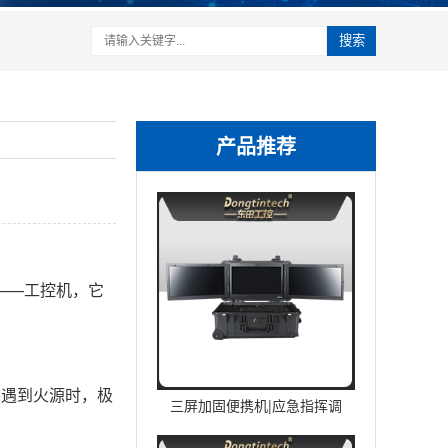
搜索
产品推荐
——工控机，它
并遇到火源时，极
三屏加固便携机|应急指挥调
度台移动终端|DTG-U1713-