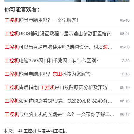
你可能喜欢看：
工控机
能当电脑用吗？一文全解答！
09-16
工控机
BIOS基础设置教程：显示输出参数配置指南
08-01
工控机
可以当普通电脑使用吗?结构设计、材质
深度
03-30
对比分析
工控机
电脑2.5G网口和千兆网口有什么区别？
12-26
工控机
能当电脑用吗？
东田
科技为您解答！
12-15
工控机
售后指南|
工控机
串口故障原因分析及预防解
06-19
决方案
工控机
如何选购之看CPU篇：G2020和I3-3240有什
06-18
么不同？
工控机
与电脑主机的区别是什么？一文带你了解二者
06-17
核心差异
标签：
4U工控机
深度学习工控机