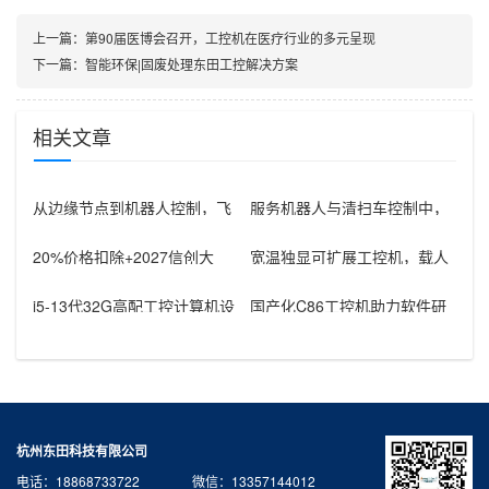
上一篇：
第90届医博会召开，工控机在医疗行业的多元呈现
下一篇：
智能环保|固废处理东田工控解决方案
相关文章
从边缘节点到机器人控制，飞
服务机器人与清扫车控制中，
腾芯片工控机的应用
rk3588工控机器怎样组织通信
接
20%价格扣除+2027信创大
宽温独显可扩展工控机，载人
限：医疗救护车国产工控机采
飞行器地面控制方舱工控设备
购窗
怎么选？
i5-13代32G高配工控计算机设
国产化C86工控机助力软件研
备，智能制造工位整机显示成
发：从需求分析到落地部署
杭州东田科技有限公司
电话：18868733722 微信：13357144012