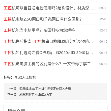
工控
机可以当普通电脑使用吗?结构设计、材质深度
03-30
对比分析
工控
机电脑2.5G网口和千兆网口有什么区别？
12-26
工控
机能当电脑用吗？东田科技为您解答！
12-15
工控
机售后指南|
工控
机串口故障原因分析及预防解
06-19
决方案
工控
机如何选购之看CPU篇：G2020和I3-3240有什
06-18
么不同？
工控
机与电脑主机的区别是什么？一文带你了解二者
06-17
核心差异
标签：
机器人工控机
上一篇：
深度解析4U工控机在视觉定位深入应用
下一篇：
地质勘测工控机解决方案