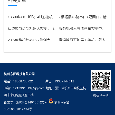
相关文章
13600K+10USB：4U工控机
7槽拓展+6路串口+双网口，检
升级半导体镀膜上位机控制
测机房工控电脑方案选型解析
从边缘节点到机器人控制，飞
服务机器人与清扫车控制中，
腾芯片工控机的应用
rk3588工控机器怎样组织通信
接
20%价格扣除+2027信创大
宽温独显可扩展工控机，载人
限：医疗救护车国产工控机采
飞行器地面控制方舱工控设备
购窗
怎么选？
杭州东田科技有限公司
电话：18868733722 微信：13357144012
邮箱：1213331619@qq.com 地址：浙江省杭州市余杭区杭
州未来研创园A座三楼
微信扫一扫
备案号：
浙ICP备14015512号-4
浙公网安备
33010602012434号