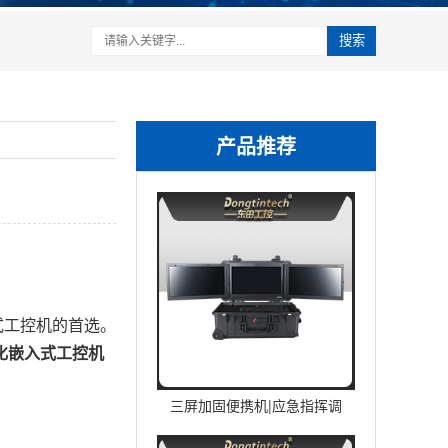
搜索
产品推荐
式工控机的首选。
化嵌入式工控机
三屏加固便携机|应急指挥调
度台移动终端|DTG-U1713-