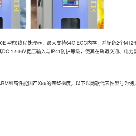
30E 4核8线程处理器，最大支持64G ECC内存，并配备2个M1
C 12-36V宽压输入与IP41防护等级，使其在轨道交通、电
M到高性能国产X86的完整梯度。以下以两款代表性型号为例