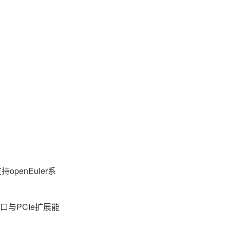
enEuler系
与PCIe扩展能