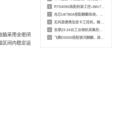
RTX4090高配机架工控+Win7加固笔记本，航空测控硬件
6
兆芯U6780A搭配麒麟系统，国产化工控机赋能航站楼航显调度
7
无风扇便携加显卡工控机，解决户外高波特率串口采集难题
8
支撑23-24台工业相机采集的高配置工控机解决方案推荐
9
电脑采用全密闭
飞腾D3000搭配银河麒麟，政务办公国产飞腾工控机落地方案
10
温区间内稳定运