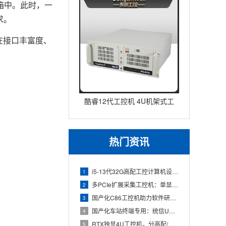
箱中。此时，一
求。
在接口丰富度、
酷睿12代工控机 4U机架式工
业控制器 DT-610L-IZ
热门资讯
i5-13代32G高配工控计算机设备，智能制造工位整机显示成
1
多PCIe扩展采集工控机：单显卡+多路采集卡高性价比方案
2
国产化C86工控机助力软件研发：从需求分析到落地部署
3
国产化车站终端专用：统信UOS兆芯八核嵌入式轨交工控机落地方
4
RTX独显4U工控机，分高配/低配适配无人机作业全场景
5