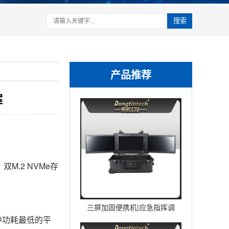
搜索
产品推荐
案
双M.2 NVMe存
三屏加固便携机|应急指挥调
列中功耗最低的平
度台移动终端|DTG-U1713-