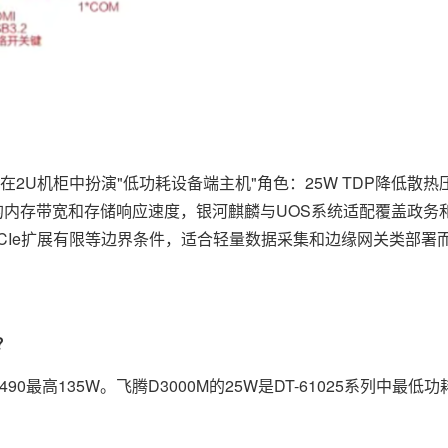
MB2在2U机柜中扮演"低功耗设备端主机"角色：25W TDP降低散
足够的内存带宽和存储响应速度，银河麒麟与UOS系统适配覆盖政
CIe扩展有限等边界条件，适合轻量数据采集和边缘网关类部署
？
90最高135W。飞腾D3000M的25W是DT-61025系列中最低