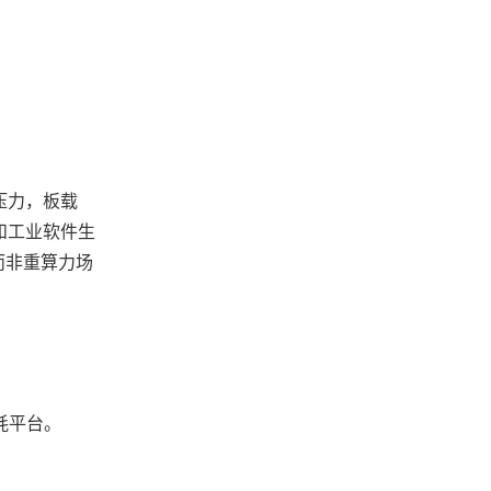
热压力，板载
务和工业软件生
而非重算力场
功耗平台。