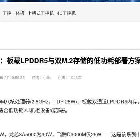
工控一体机
上架式工控机
4U工控机
板载LPDDR5与双M.2存储的低功耗部署方
-27 10:56:35
作者：小编
点击：
1043次
0M八核处理器(2.5GHz，TDP 25W)，板载双通道LPDDR5内存，
适合低功耗2U机柜设备端部署。
5W，龙芯3A5000为30W，飞腾D3000M仅25W——这是该系