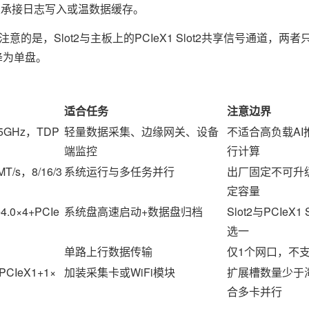
低但足以承接日志写入或温数据缓存。
的是，Slot2与主板上的PCIeX1 Slot2共享信号通道，两
储降为单盘。
适合任务
注意边界
5GHz，TDP
轻量数据采集、边缘网关、设备
不适合高负载AI
端监控
行计算
T/s，8/16/3
系统运行与多任务并行
出厂固定不可升
定容量
4.0×4+PCIe
系统盘高速启动+数据盘归档
Slot2与PCIeX
选一
单路上行数据传输
仅1个网口，不
×PCIeX1+1×
加装采集卡或WiFi模块
扩展槽数量少于
合多卡并行