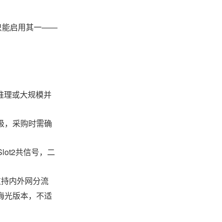
者只能启用其一——
推理或大规模并
级，采购时需确
1 Slot2共信号，二
支持内外网分流
海光版本，不适