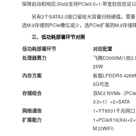
保障启动和响应;Slot2支持PCIe3.0×1.带宽较
另有2个SATA3.0接口留给大容量归档硬盘。需要注意
选M.2存储则PCIe槽位减少，选PCIe扩展则M.2存
三、低功耗部署环节对照
低功耗部署环节
对应配置
处理器算力
飞腾D3000M八核2.
25W
内存方案
板载LPDDR5 4266M
2G可选
存储组合
双M.2 NVMe（PCIe
3.0×1）+2×SATA
网络通信
1×YT8531千兆网口
扩展能力
1×PCIeX16(X4)+2
M.2(WiFi)