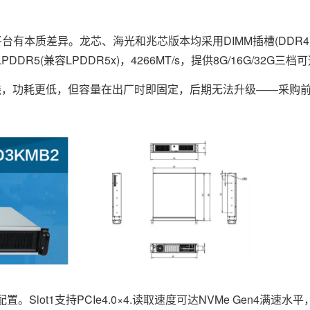
有本质差异。龙芯、海光和兆芯版本均采用DIMM插槽(DDR4或
R5(兼容LPDDR5x)，4266MT/s，提供8G/16G/32G三档
，功耗更低，但容量在出厂时即固定，后期无法升级——采购
Slot1支持PCIe4.0×4.读取速度可达NVMe Gen4满速水