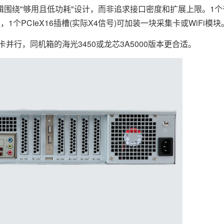
绕"够用且低功耗"设计，而非追求接口密度和扩展上限。1个
1个PCIeX16插槽(实际X4信号)可加装一块采集卡或WiFi模块
行，同机箱的海光3450或龙芯3A5000版本更合适。