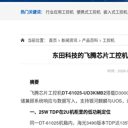
热门关键词：
行业应用工控机
便携式工控机
嵌入式工控机
当前位置：
首页
>
新闻资讯
>
产品百科
>
工控机
东田科技的飞腾芯片工控机：
时间：2026-06
摘要
飞腾芯片工控机
DT-61025-UD3KMB2
搭载D300
储兼顾系统响应与数据写入，支持银河麒麟与UOS，
一、25W TDP在2U机柜里的低功耗定位
同一DT-61025机箱内，海光3490版本TDP达13