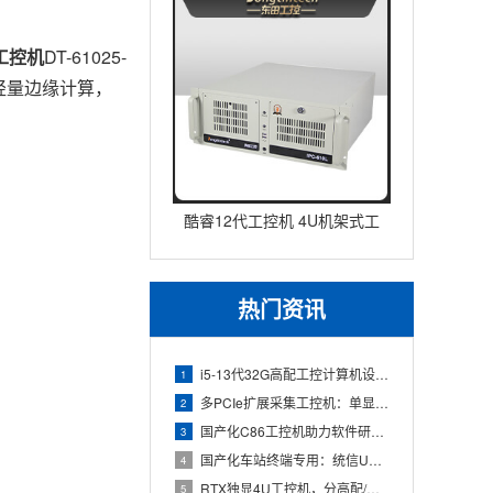
工控机
DT-61025-
轻量边缘计算，
酷睿12代工控机 4U机架式工
业控制器 DT-610L-IZ
热门资讯
i5-13代32G高配工控计算机设备，智能制造工位整机显示成
1
多PCIe扩展采集工控机：单显卡+多路采集卡高性价比方案
2
国产化C86工控机助力软件研发：从需求分析到落地部署
3
国产化车站终端专用：统信UOS兆芯八核嵌入式轨交工控机落地方
4
RTX独显4U工控机，分高配/低配适配无人机作业全场景
5