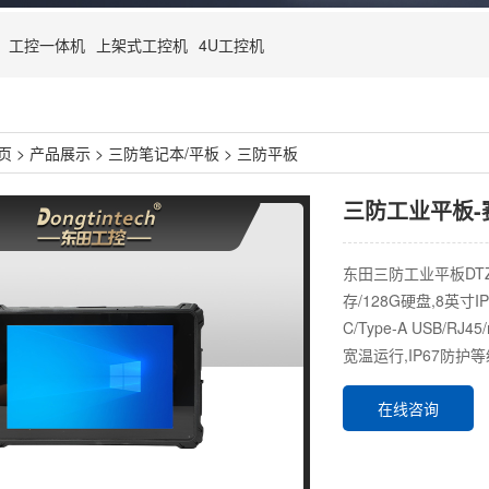
工控一体机
上架式工控机
4U工控机
页
>
产品展示
>
三防笔记本/平板
>
三防平板
三防工业平板-赛扬
东田三防工业平板DTZ-I
存/128G硬盘,8英寸IP
C/Type-A USB/RJ
宽温运行,IP67防护
在线咨询