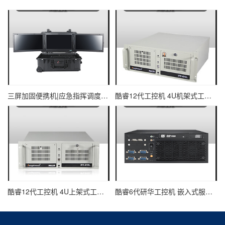
三屏加固便携机|应急指挥调度台移动终端|DTG-U1713-XH310
酷睿12代工控机 4U机架式工业控制器 DT-610L-IZ690MA
酷睿12代工控机 4U上架式工业电脑 DT-610L-IH610MB
酷睿6代研华工控机 嵌入式服务器主机 EPC-B2205