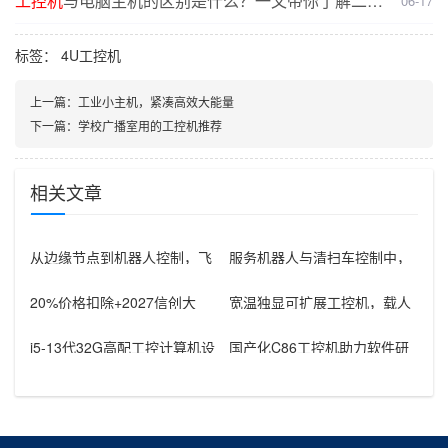
工控机
与电脑主机的区别是什么？一文带你了解二者
06-17
核心差异
标签：
4U工控机
上一篇：
工业小主机，紧凑高效大能量
下一篇：
学校广播室用的工控机推荐
相关文章
从边缘节点到机器人控制，飞
服务机器人与清扫车控制中，
腾芯片工控机的应用
rk3588工控机器怎样组织通信
接
20%价格扣除+2027信创大
宽温独显可扩展工控机，载人
限：医疗救护车国产工控机采
飞行器地面控制方舱工控设备
购窗
怎么选？
i5-13代32G高配工控计算机设
国产化C86工控机助力软件研
备，智能制造工位整机显示成
发：从需求分析到落地部署