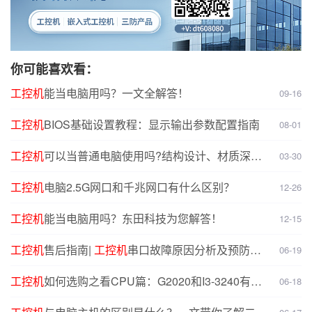
你可能喜欢看：
工控机
能当电脑用吗？一文全解答！
09-16
工控机
BIOS基础设置教程：显示输出参数配置指南
08-01
工控机
可以当普通电脑使用吗?结构设计、材质深度
03-30
对比分析
工控机
电脑2.5G网口和千兆网口有什么区别？
12-26
工控机
能当电脑用吗？东田科技为您解答！
12-15
工控机
售后指南|
工控机
串口故障原因分析及预防解
06-19
决方案
工控机
如何选购之看CPU篇：G2020和I3-3240有什
06-18
么不同？