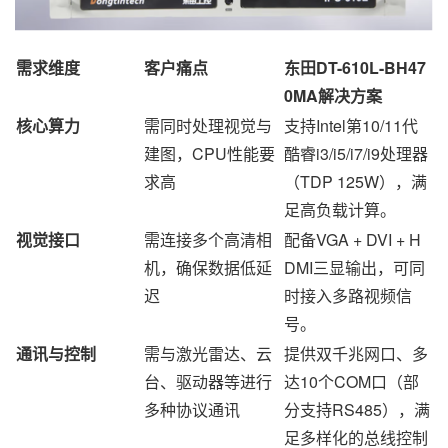
需求维度
客户痛点
东田DT-610L-BH47
0MA解决方案
核心算力
需同时处理视觉与
支持Intel第10/11代
建图，CPU性能要
酷睿i3/i5/i7/i9处理器
求高
（TDP 125W），满
足高负载计算。
视觉接口
需连接多个高清相
配备VG
A + DVI + H
机，确保数据低延
DMI三显输出，可同
迟
时接入多路视频信
号。
通讯与控制
需与激光雷达、云
提供双千兆网口、多
台、驱动器等进行
达10个COM口（部
多种协议通讯
分支持RS485），满
足多样化的总线控制