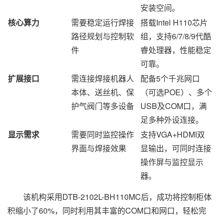
安装空间。
核心算力
需要稳定运行焊接
搭载Intel H110芯片
路径规划与控制软
组，支持6/7/8/9代酷
件
睿处理器，性能稳定
可靠。
扩展接口
需连接焊接机器人
配备5个千兆网口
本体、送丝机、保
（可选POE）、多个
护气阀门等多设备
USB及COM口，满
足多种外设连接。
显示需求
需要同时监控操作
支持VGA+HDMI双
界面与焊接效果
显输出，可同时连接
操作屏与监控显示
器。
该机构采用DTB-2102L-BH110MC后，成功将控制柜体
积缩小了60%，同时利用其丰富的COM口和网口，轻松完