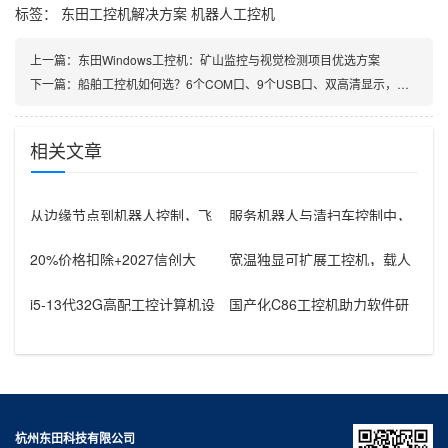
标签：
东田工控机解决方案
机器人工控机
上一篇：
东田Windows工控机：矿山监控与视觉检测项目优选方案
下一篇：
船舶工控机如何选？6个COM口、9个USB口、双高清显示，满足严苛海上需求
相关文章
从边缘节点到机器人控制，飞
服务机器人与清扫车控制中，
腾芯片工控机的应用
rk3588工控机器怎样组织通信
接
20%价格扣除+2027信创大
宽温独显可扩展工控机，载人
限：医疗救护车国产工控机采
飞行器地面控制方舱工控设备
购窗
怎么选？
i5-13代32G高配工控计算机设
国产化C86工控机助力软件研
备，智能制造工位整机显示成
发：从需求分析到落地部署
杭州东田科技有限公司