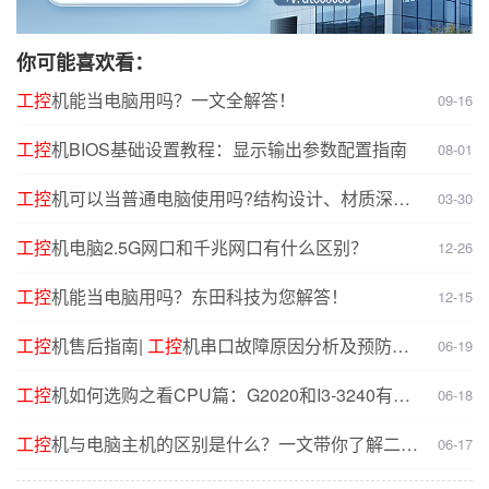
你可能喜欢看：
工控
机能当电脑用吗？一文全解答！
09-16
工控
机BIOS基础设置教程：显示输出参数配置指南
08-01
工控
机可以当普通电脑使用吗?结构设计、材质深度
03-30
对比分析
工控
机电脑2.5G网口和千兆网口有什么区别？
12-26
工控
机能当电脑用吗？东田科技为您解答！
12-15
工控
机售后指南|
工控
机串口故障原因分析及预防解
06-19
决方案
工控
机如何选购之看CPU篇：G2020和I3-3240有什
06-18
么不同？
工控
机与电脑主机的区别是什么？一文带你了解二者
06-17
核心差异