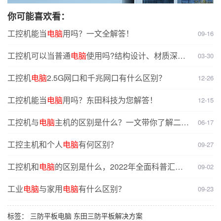
你可能喜欢看：
工控机能当
电脑
用吗？一文全解答！
09-16
工控机可以当普通
电脑
使用吗?结构设计、材质深度
03-30
对比分析
工控机
电脑
2.5G网口和千兆网口有什么区别？
12-26
工控机能当
电脑
用吗？东田科技为您解答！
12-15
工控机与
电脑
主机的区别是什么？一文带你了解二者
06-17
核心差异
工控主机和个人
电脑
有何区别？
09-27
工控机和
电脑
的区别是什么，2022年全面科普汇
09-02
总！
工业
电脑
与家用
电脑
有什么区别？
09-23
标签：
三防平板电脑
东田三防平板解决方案