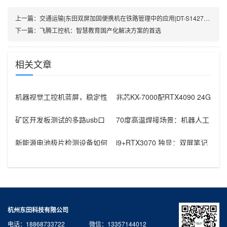
上一篇：
交通运输|东田双屏加固便携机在铁路管理中的应用|DT-S1427AD-Q370
下一篇：
飞腾工控机：智慧教育国产化解决方案的首选
相关文章
机器视觉工控机蓝屏，稳定性
兆芯KX-7000配RTX4090 24G
怎么选？多串口解决方案
独显的国产工控机落
矿区开发板测试的多路usb口
70度高温焊接场景：机器人工
工控机：26口并行的任务与机
控机的显卡与网口扩展
型适
新能源电池极片检测设备如何
i9+RTX3070 独显：双屏笔记
选工控机？嵌入式与4U方案解
本电脑适配航天航空车载指
析
杭州东田科技有限公司
电话：18868733722 微信：13357144012